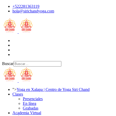
+522281363119
hola@sirichandyoga.com
Buscar
">
Yoga en Xalapa | Centro de Yoga Siri Chand
Clases
Presenciales
En línea
Grabadas
Academia Virtual