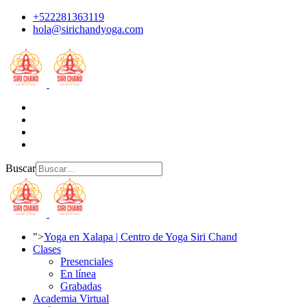
+522281363119
hola@sirichandyoga.com
Buscar
">
Yoga en Xalapa | Centro de Yoga Siri Chand
Clases
Presenciales
En línea
Grabadas
Academia Virtual