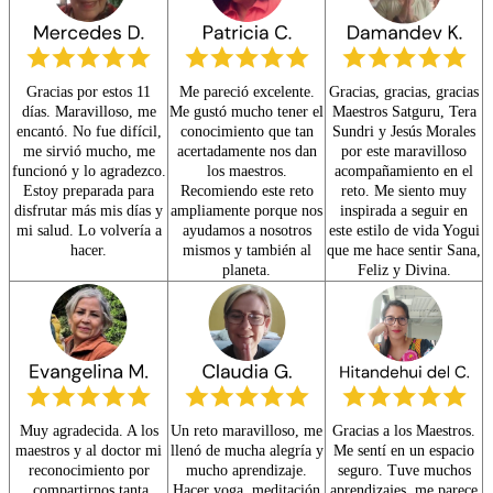
Gracias por estos 11
Me pareció excelente.
Gracias, gracias, gracias
días. Maravilloso, me
Me gustó mucho tener el
Maestros Satguru, Tera
encantó. No fue difícil,
conocimiento que tan
Sundri y Jesús Morales
me sirvió mucho, me
acertadamente nos dan
por este maravilloso
funcionó y lo agradezco.
los maestros.
acompañamiento en el
Estoy preparada para
Recomiendo este reto
reto. Me siento muy
disfrutar más mis días y
ampliamente porque nos
inspirada a seguir en
mi salud. Lo volvería a
ayudamos a nosotros
este estilo de vida Yogui
hacer.
mismos y también al
que me hace sentir Sana,
planeta.
Feliz y Divina.
Muy agradecida. A los
Un reto maravilloso, me
Gracias a los Maestros.
maestros y al doctor mi
llenó de mucha alegría y
Me sentí en un espacio
reconocimiento por
mucho aprendizaje.
seguro. Tuve muchos
compartirnos tanta
Hacer yoga, meditación
aprendizajes, me parece