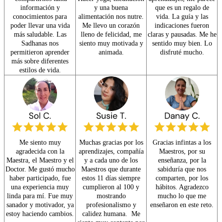
información y
y una buena
que es un regalo de
conocimientos para
alimentación nos nutre.
vida. La guía y las
poder llevar una vida
Me llevo un corazón
indicaciones fueron
más saludable. Las
lleno de felicidad, me
claras y pausadas. Me he
Sadhanas nos
siento muy motivada y
sentido muy bien. Lo
permitieron aprender
animada.
disfruté mucho.
más sobre diferentes
estilos de vida.
Me siento muy
Muchas gracias por los
Gracias infintas a los
agradecida con la
aprendizajes, compañía
Maestros, por su
Maestra, el Maestro y el
y a cada uno de los
enseñanza, por la
Doctor. Me gustó mucho
Maestros que durante
sabiduría que nos
haber participado, fue
estos 11 días siempre
comparten, por los
una experiencia muy
cumplieron al 100 y
hábitos. Agradezco
linda para mí. Fue muy
mostrando
mucho lo que me
sanador y motivador, ya
profesionalismo y
enseñaron en este reto.
estoy haciendo cambios.
calidez humana. Me