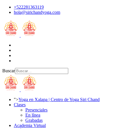
+522281363119
hola@sirichandyoga.com
Buscar
">
Yoga en Xalapa | Centro de Yoga Siri Chand
Clases
Presenciales
En línea
Grabadas
Academia Virtual